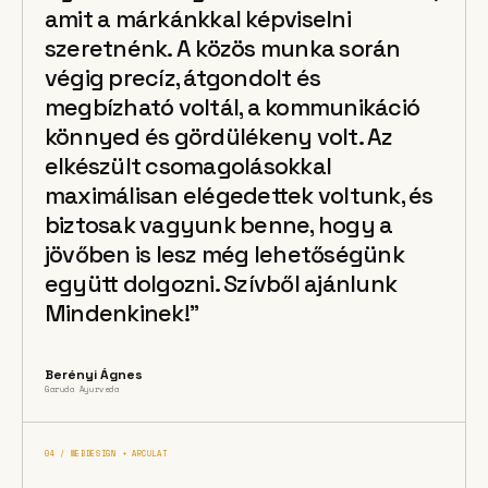
amit a márkánkkal képviselni
szeretnénk. A közös munka során
végig precíz, átgondolt és
megbízható voltál, a kommunikáció
könnyed és gördülékeny volt. Az
elkészült csomagolásokkal
maximálisan elégedettek voltunk, és
biztosak vagyunk benne, hogy a
jövőben is lesz még lehetőségünk
együtt dolgozni. Szívből ajánlunk
Mindenkinek!”
Berényi Ágnes
Garuda Ayurveda
04 / WEBDESIGN + ARCULAT