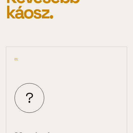
káosz.
01
?