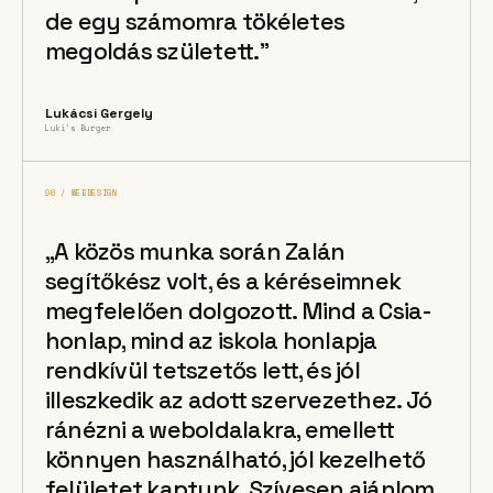
de egy számomra tökéletes
megoldás született.”
Lukácsi Gergely
Luki's Burger
06 / WEBDESIGN
„A közös munka során Zalán
segítőkész volt, és a kéréseimnek
megfelelően dolgozott. Mind a Csia-
honlap, mind az iskola honlapja
rendkívül tetszetős lett, és jól
illeszkedik az adott szervezethez. Jó
ránézni a weboldalakra, emellett
könnyen használható, jól kezelhető
felületet kaptunk. Szívesen ajánlom