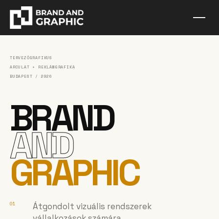
TERVEZŐGRAFIKUS
ARCULAT + REKLÁMGRAFIKA
BUDAPEST / 2026
BRAND
AND
GRAPHIC
01
Átgondolt vizuális rendszerek
vállalkozások számára.