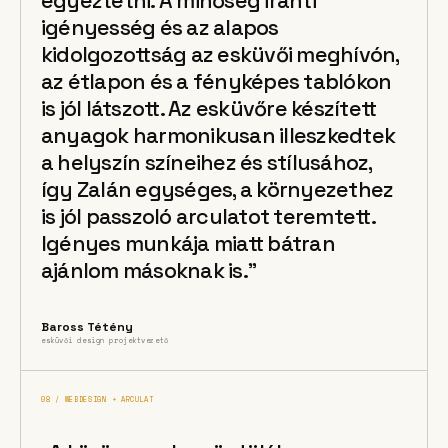
egyeztetni. A minőség iránti
igényesség és az alapos
kidolgozottság az esküvői meghívón,
az étlapon és a fényképes tablókon
is jól látszott. Az esküvőre készített
anyagok harmonikusan illeszkedtek
a helyszín színeihez és stílusához,
így Zalán egységes, a környezethez
is jól passzoló arculatot teremtett.
Igényes munkája miatt bátran
ajánlom másoknak is.”
Baross Tétény
esküvői design projektvezető
08 / WEBDESIGN + ARCULAT