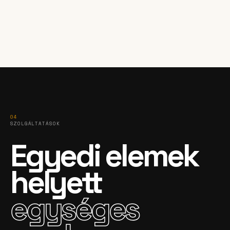
04
SZOLGÁLTATÁSOK
Egyedi elemek
helyett
egységes