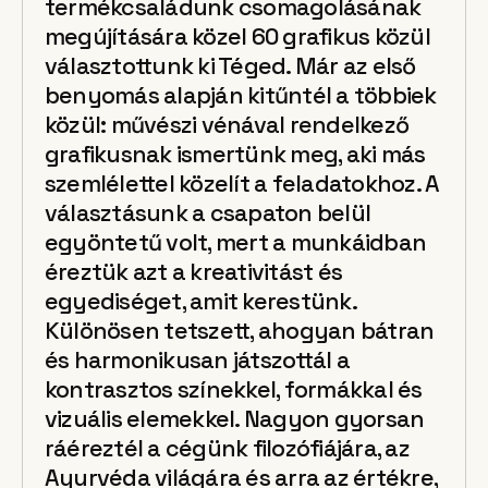
termékcsaládunk csomagolásának
megújítására közel 60 grafikus közül
választottunk ki Téged. Már az első
benyomás alapján kitűntél a többiek
közül: művészi vénával rendelkező
grafikusnak ismertünk meg, aki más
szemlélettel közelít a feladatokhoz. A
választásunk a csapaton belül
egyöntetű volt, mert a munkáidban
éreztük azt a kreativitást és
egyediséget, amit kerestünk.
Különösen tetszett, ahogyan bátran
és harmonikusan játszottál a
kontrasztos színekkel, formákkal és
vizuális elemekkel. Nagyon gyorsan
ráéreztél a cégünk filozófiájára, az
Ayurvéda világára és arra az értékre,