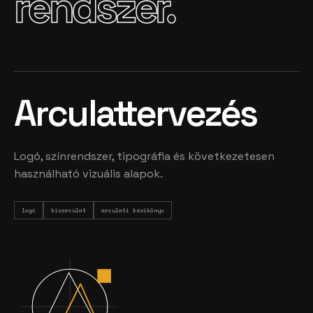
rendszer.
Arculattervezés
Logó, színrendszer, tipográfia és következetesen
használható vizuális alapok.
logó
kisarculat
arculati kézikönyv