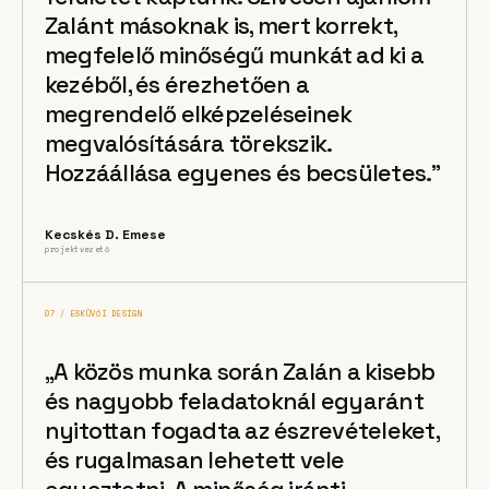
Zalánt másoknak is, mert korrekt,
megfelelő minőségű munkát ad ki a
kezéből, és érezhetően a
megrendelő elképzeléseinek
megvalósítására törekszik.
Hozzáállása egyenes és becsületes.”
Kecskés D. Emese
projektvezető
07 / ESKÜVŐI DESIGN
„A közös munka során Zalán a kisebb
és nagyobb feladatoknál egyaránt
nyitottan fogadta az észrevételeket,
és rugalmasan lehetett vele