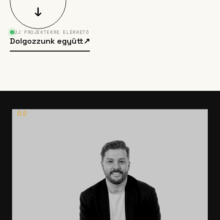
↓
ÚJ PROJEKTEKRE ELÉRHETŐ
Dolgozzunk együtt
↗
02