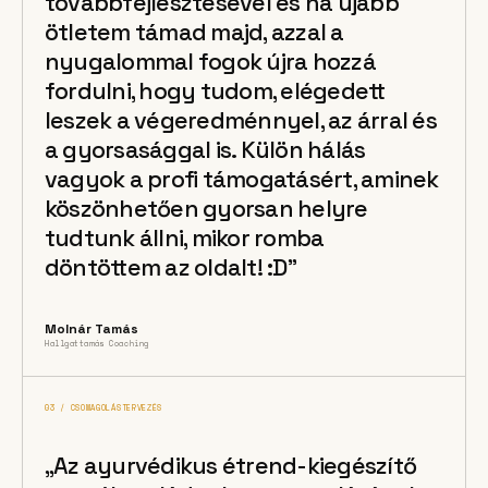
továbbfejlesztésével és ha újabb
ötletem támad majd, azzal a
nyugalommal fogok újra hozzá
fordulni, hogy tudom, elégedett
leszek a végeredménnyel, az árral és
a gyorsasággal is. Külön hálás
vagyok a profi támogatásért, aminek
köszönhetően gyorsan helyre
tudtunk állni, mikor romba
döntöttem az oldalt! :D”
Molnár Tamás
Hallgattamás Coaching
03 / CSOMAGOLÁSTERVEZÉS
„Az ayurvédikus étrend-kiegészítő