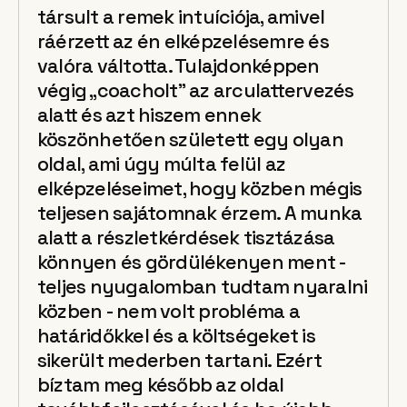
társult a remek intuíciója, amivel
ráérzett az én elképzelésemre és
valóra váltotta. Tulajdonképpen
végig „coacholt” az arculattervezés
alatt és azt hiszem ennek
köszönhetően született egy olyan
oldal, ami úgy múlta felül az
elképzeléseimet, hogy közben mégis
teljesen sajátomnak érzem. A munka
alatt a részletkérdések tisztázása
könnyen és gördülékenyen ment -
teljes nyugalomban tudtam nyaralni
közben - nem volt probléma a
határidőkkel és a költségeket is
sikerült mederben tartani. Ezért
bíztam meg később az oldal