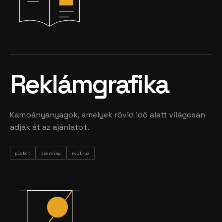
Reklámgrafika
Kampányanyagok, amelyek rövid idő alatt világosan
adják át az ajánlatot.
plakát
szórólap
roll-up