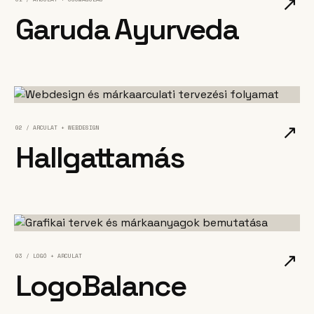
↗
Garuda Ayurveda
↗
02 / ARCULAT + WEBDESIGN
Hallgattamás
↗
03 / LOGÓ + ARCULAT
LogoBalance