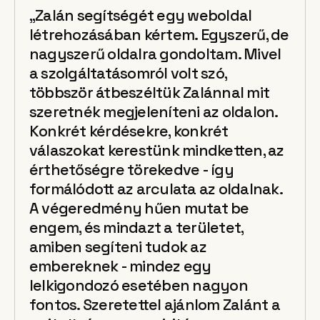
„Zalán segítségét egy weboldal
létrehozásában kértem. Egyszerű, de
nagyszerű oldalra gondoltam. Mivel
a szolgáltatásomról volt szó,
többször átbeszéltük Zalánnal mit
szeretnék megjeleníteni az oldalon.
Konkrét kérdésekre, konkrét
válaszokat kerestünk mindketten, az
érthetőségre törekedve - így
formálódott az arculata az oldalnak.
A végeredmény hűen mutat be
engem, és mindazt a területet,
amiben segíteni tudok az
embereknek - mindez egy
lelkigondozó esetében nagyon
fontos. Szeretettel ajánlom Zalánt a