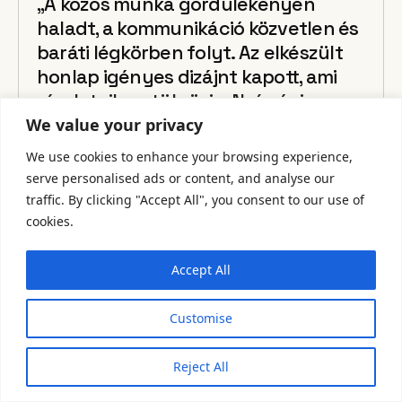
„A közös munka gördülékenyen
haladt, a kommunikáció közvetlen és
baráti légkörben folyt. Az elkészült
honlap igényes dizájnt kapott, ami
részleteiben tükrözi a Nyírségi
Református Egyházmegye arculatát.
We value your privacy
A színhasználat és a formai világ
We use cookies to enhance your browsing experience,
kidolgozottsága kimagasló
serve personalised ads or content, and analyse our
szépérzékre utal. Jó szívvel ajánlom
traffic. By clicking "Accept All", you consent to our use of
Zalán tervező-grafikus munkáját,
cookies.
mivel aprólékos odafigyeléssel
teljesítette vállalásait. Külön
Accept All
említésre méltó, hogy a
munkafolyamat közben felmerült
Customise
kéréseket is természetességgel
végrehajtotta. De a legfőbb érvem a
Reject All
személye mellett: Isten dicsőségére