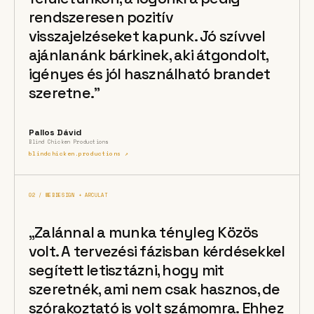
rendszeresen pozitív
visszajelzéseket kapunk. Jó szívvel
ajánlanánk bárkinek, aki átgondolt,
igényes és jól használható brandet
szeretne.”
Pallos Dávid
Blind Chicken Productions
blindchicken.productions ↗
02 / WEBDESIGN + ARCULAT
„Zalánnal a munka tényleg Közös
volt. A tervezési fázisban kérdésekkel
segített letisztázni, hogy mit
szeretnék, ami nem csak hasznos, de
szórakoztató is volt számomra. Ehhez