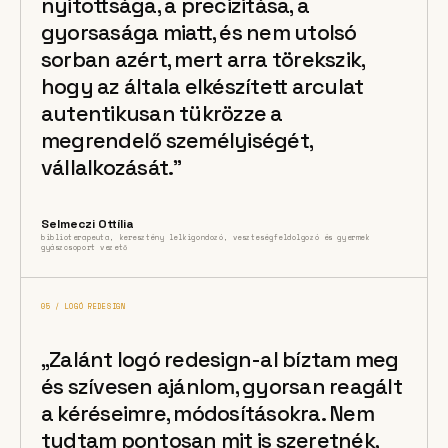
nyitottsága, a precizitása, a
gyorsasága miatt, és nem utolsó
sorban azért, mert arra törekszik,
hogy az általa elkészített arculat
autentikusan tükrözze a
megrendelő személyiségét,
vállalkozását.”
Selmeczi Ottília
biblioterapeuta, keresztény lelkigondozó, veszteségfeldolgozó és gyermek
gyászcsoport vezető
05 / LOGÓ REDESIGN
„Zalánt logó redesign-al bíztam meg
és szívesen ajánlom, gyorsan reagált
a kéréseimre, módosításokra. Nem
tudtam pontosan mit is szeretnék,